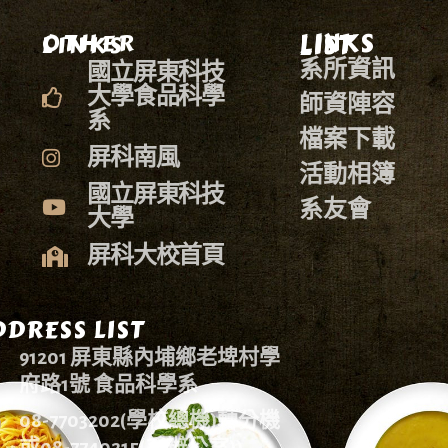
LINKS LIST
OTHER LINKS
系所資訊
國立屏東科技
大學食品科學
師資陣容
系
檔案下載
屏科南風
活動相簿
國立屏東科技
系友會
大學
屏科大校首頁
DRESS LIST
91201 屏東縣內埔鄉老埤村學
府路1號 食品科學系
08-7703202(學校總機)轉分機
或08-7740215(系辦公室))