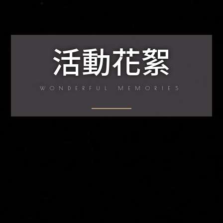
活動花絮
WONDERFUL MEMORIES