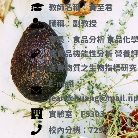
教師名稱：黃至君
職稱：副教授
專長：食品分析 食品化學
健食品機能性分析 營養
毒害物質之生物指標研究
E-mail：
jeancchuang@mail.np
實驗室：FS303
校內分機：7295