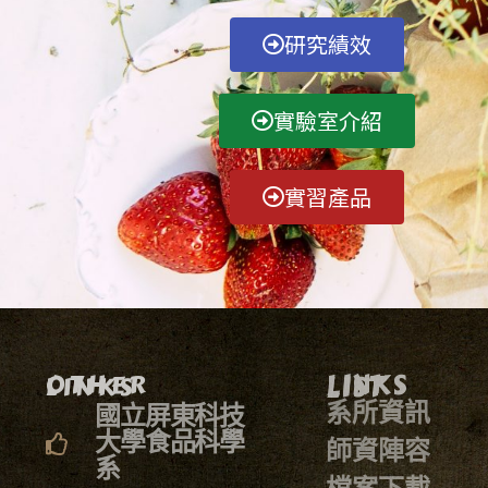
研究績效
實驗室介紹
實習產品
LINKS LIST
OTHER LINKS
系所資訊
國立屏東科技
大學食品科學
師資陣容
系