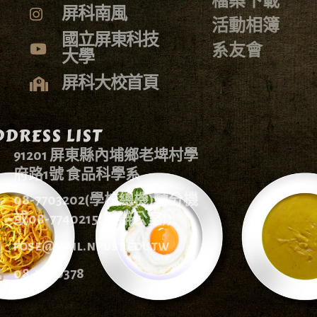
檔案下載
屏科南風
活動相簿
國立屏東科技
系友會
大學
屏科大校首頁
DRESS LIST
91201 屏東縣內埔鄉老埤村學
府路1號 食品科學系
08-7703202(學校總機)轉分機
或08-7740215(系辦公室))
fose@mail.npust.edu.tw
08-7740378