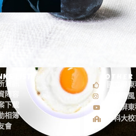
NKS LIST
OTHER
所資訊
國立屏東
資陣容
屏科南風
案下載
國立屏東
動相簿
屏科大校
友會