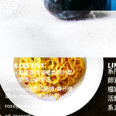
LI
ADDRESS LIST
系
91201 屏東縣內埔鄉老埤村學
師
府路1號 食品科學系
檔
08-7703202(學校總機)轉分機
或08-7740215(系辦公室))
活
fose@mail.npust.edu.tw
系