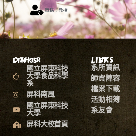
職稱：教授
LINKS LIST
OTHER LINKS
系所資訊
國立屏東科技
大學食品科學
師資陣容
系
檔案下載
屏科南風
活動相簿
國立屏東科技
系友會
大學
屏科大校首頁