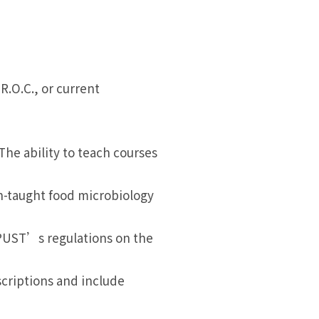
R.O.C., or current
The ability to teach courses
ish-taught food microbiology
 NPUST’s regulations on the
scriptions and include