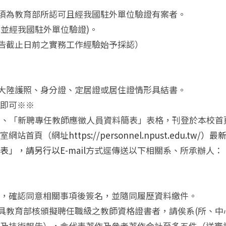
歷須為教育部所認可且經我國駐外單位驗證有案者。
本並經我國駐外單位驗證)。
公告截止日前之實務工作經驗始予採認）
國大陸護照、身分證、定居證或居住證情形具結書。
冊即可※※
」、「新聘專任教師應徵人員資料簡表」表格，刊登於本校首
及人事室網站首頁（網址
https://personnel.npust.edu
，請另行以E-mail
方式逕傳送以下相關系、所承辦人：
」，確認同意相關事項後簽名，並隨同履歷資料繳件。
未具教育部核頒擬聘任職級之教師資格證書者，請俟系(所、中
及技術報告），含代表著作及參考著作合計至多五件（送審