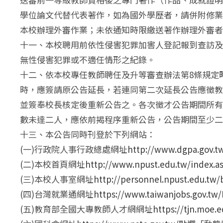
學位論文代替代表著作，如為國外學歷者，請併附修業
本校辦理外審作業；未依通知時限繳送著作辦理外審者
十一、本校聘用前依性侵害犯罪加害人登記報到查訪及
無性侵害犯罪或不適任情形之紀錄。
十二、依本校專任教師聘任及升等審查辦法第8條規定
時，應簽請原公告延長，若連同第二次延長公告應徵教
並簽奉校長核定後重新公告之。各次徵才公告期間所有
數未達二人，應依前揭程序重新公告，公告期間至少二
十三、本公告同時刊登於下列網站：
(一)行政院人事行政總處網址
http://www.dgpa.go
(二)本校首頁網址
http://www.npust.edu.tw/index.a
(三)本校人事室網址
http://personnel.npust.ed
(四)台灣就業通網址
https://www.taiwanjobs.gov.
(五)教育部全國大專教師人才網網址
https://tjn.mo