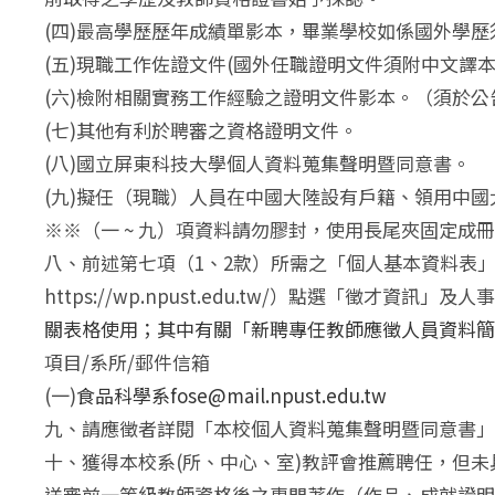
(四)最高學歷歷年成績單影本，畢業學校如係國外學
(五)現職工作佐證文件(國外任職證明文件須附中文譯
(六)檢附相關實務工作經驗之證明文件影本。（須於
(七)其他有利於聘審之資格證明文件。
(八)國立屏東科技大學個人資料蒐集聲明暨同意書。
(九)擬任（現職）人員在中國大陸設有戶籍、領用中
※※（一 ~ 九）項資料請勿膠封，使用長尾夾固定成
八、前述第七項（1、2款）所需之「個人基本資料表
https://wp.npust.edu.tw/）點選「徵才資訊」
關表格使用；其中有關「新聘專任教師應徵人員資料簡表」
項目/系所/郵件信箱
(一)
食品科學系fose@mail.npust.edu.tw
九、請應徵者詳閱「本校個人資料蒐集聲明暨同意書
十、獲得本校系(所、中心、室)教評會推薦聘任，但
送審前一等級教師資格後之專門著作（作品、成就證明