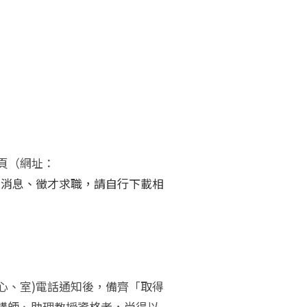
頁（網址：
.tw/）最新消息、徵才求職，請自行下載相
心、室)電話通知後，備齊「取得
講師、助理教授資格者，尚得以