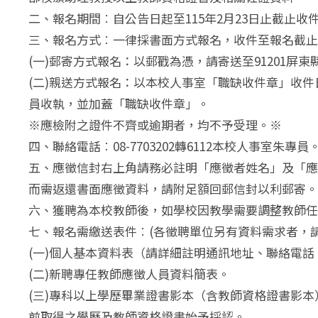
二、報名期間︰自公告日起至115年2月23日止截止收
三、報名方式︰一律採書面方式報名，收件至報名截止
(一)郵寄方式報名：以郵戳為憑，請寄送至91201屏
(二)親送方式報名：以本校人事室「職缺收件章」收
員收執，並加蓋「職缺收件章」。
※應檢附之證件不齊或逾期者，均不予受理。※
四、聯絡電話︰08-7703202轉6112本校人事室朱專員
五、應徵信封右上角請務必註明「應徵者姓名」及「應
而需返還書面應徵資料，請附足額回郵信封以利郵寄。
六、獲聘為本校教師後，如學校因教學需要調整教師任
七、報名需繳送表件︰(各徵聘單位另有資料需求者，請
(一)個人基本資料表（請詳細註明通訊地址、聯絡電
(二)新聘專任教師應徵人員資料簡表。
(三)專科以上學歷畢業證書影本（含教師資格證書影
前取得之學歷及教師資格證書始予採認。