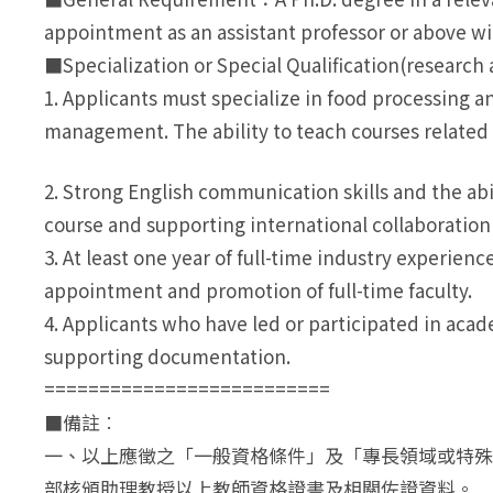
appointment as an assistant professor or above with
■Specialization or Special Qualification(researc
1. Applicants must specialize in food processing 
management. The ability to teach courses related 
2. Strong English communication skills and the abil
course and supporting international collaboration a
3. At least one year of full-time industry experie
appointment and promotion of full-time faculty.
4. Applicants who have led or participated in aca
supporting documentation.
==========================
■備註︰
一、以上應徵之「一般資格條件」及「專長領域或特殊資
部核頒助理教授以上教師資格證書及相關佐證資料。