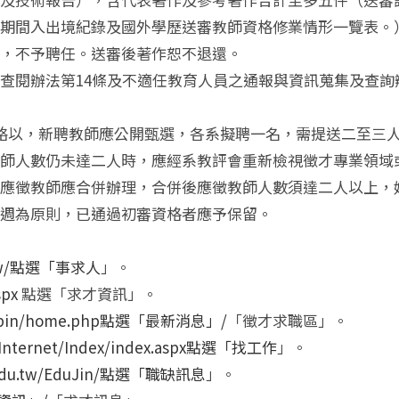
期間入出境紀錄及國外學歷送審教師資格修業情形一覽表。
，不予聘任。送審後著作恕不退還。
查閱辦法第14條及不適任教育人員之通報與資訊蒐集及查詢
略以，新聘教師應公開甄選，各系擬聘一名，需提送二至三
師人數仍未達二人時，應經系教評會重新檢視徵才專業領域
應徵教師應合併辦理，合併後應徵教師人數須達二人以上，
週為原則，已通過初審資格者應予保留。
v.tw/點選「事求人
」。
spx
點選「求才資訊」。
u.tw/bin/home.php點選「最新消息」/
「徵才求職區」。
tw/Internet/Index/index.aspx點選「找工作
」。
e.edu.tw/EduJin/點選「職缺訊息
」。