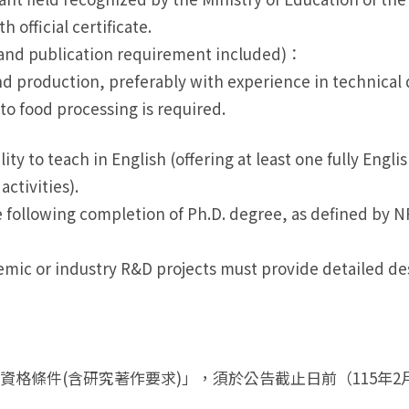
 official certificate.
h and publication requirement included)：
and production, preferably with experience in technica
to food processing is required.
ity to teach in English (offering at least one fully Engl
ctivities).
nce following completion of Ph.D. degree, as defined by
demic or industry R&D projects must provide detailed de
格條件(含研究著作要求)」，須於公告截止日前（115年2