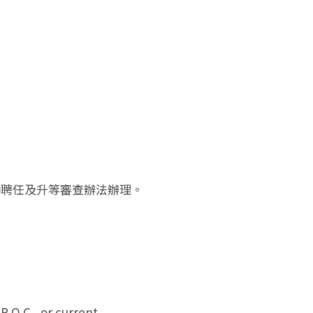
師聘任及升等審查辦法辦理。
R.O.C., or current