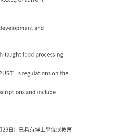
l development and
ish-taught food processing
 NPUST’s regulations on the
scriptions and include
月23日）已具有博士學位或教育