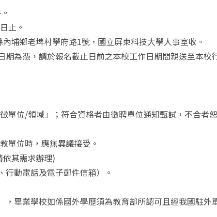
件。
日止。
東縣內埔鄉老埤村學府路1號，國立屏東科技大學人事室收。
件日期為憑，請於報名截止日前之本校工作日期間親送至本校
。
徵單位/領域」；符合資格者由徵聘單位通知甄試，不合者
教單位時，應無異議接受。
依其需求辦理)
話、行動電話及電子郵件信箱）。
本），畢業學校如係國外學歷須為教育部所認可且經我國駐外