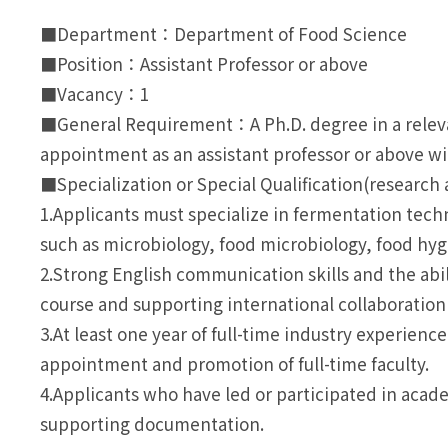
■Department：Department of Food Science
■Position：Assistant Professor or above
■Vacancy：1
■General Requirement：A Ph.D. degree in a relevant
appointment as an assistant professor or above with
■Specialization or Special Qualification(researc
1.Applicants must specialize in fermentation techn
such as microbiology, food microbiology, food hygi
2.Strong English communication skills and the abili
course and supporting international collaboration a
3.At least one year of full-time industry experie
appointment and promotion of full-time faculty.
4.Applicants who have led or participated in acad
supporting documentation.