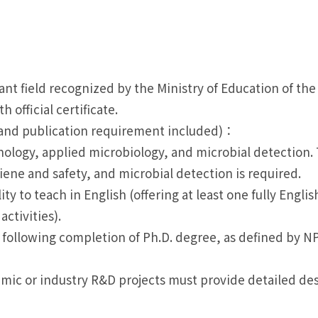
 field recognized by the Ministry of Education of the 
 official certificate.
h and publication requirement included)：
ology, applied microbiology, and microbial detection. 
ene and safety, and microbial detection is required.
ty to teach in English (offering at least one fully Engl
ctivities).
nce following completion of Ph.D. degree, as defined by
emic or industry R&D projects must provide detailed de