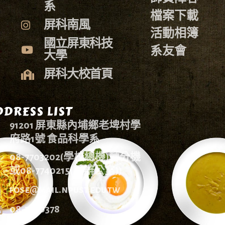
系
檔案下載
屏科南風
活動相簿
國立屏東科技
系友會
大學
屏科大校首頁
DRESS LIST
91201 屏東縣內埔鄉老埤村學
府路1號 食品科學系
08-7703202(學校總機)轉分機
或08-7740215(系辦公室))
fose@mail.npust.edu.tw
08-7740378