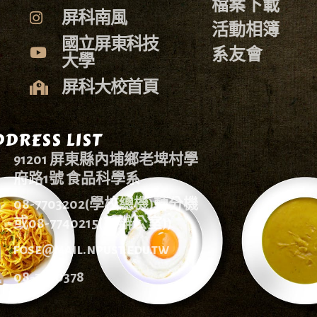
檔案下載
屏科南風
活動相簿
國立屏東科技
系友會
大學
屏科大校首頁
DRESS LIST
91201 屏東縣內埔鄉老埤村學
府路1號 食品科學系
08-7703202(學校總機)轉分機
或08-7740215(系辦公室))
fose@mail.npust.edu.tw
08-7740378