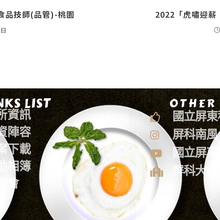
品技師(品管)-桃園
2022「虎嘯迎
 日
NKS LIST
OTHER
所資訊
國立屏東
資陣容
屏科南風
案下載
國立屏東
動相簿
屏科大校
友會