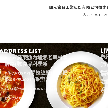
開元食品工業股份有限公司徵求食
2021 年 4 月 29
LI
ADDRESS LIST
系
91201 屏東縣內埔鄉老埤村學
師
府路1號 食品科學系
檔
08-7703202(學校總機)轉分機
或08-7740215(系辦公室))
活
fose@mail.npust.edu.tw
系
08-7740378