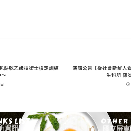
 麵包餅乾乙級技術士檢定訓練
演講公告【從社會新鮮人
中～
生科所 陳炎
 日
NKS LIST
OTHER
所資訊
國立屏東