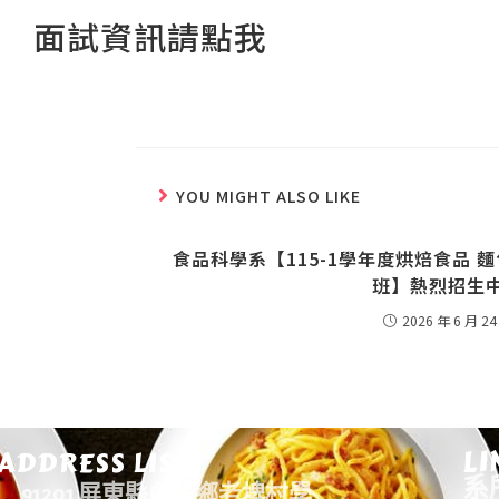
面試資訊請點我
YOU MIGHT ALSO LIKE
食品科學系【115-1學年度烘焙食品
班】熱烈招生
2026 年 6 月 24
LI
ADDRESS LIST
系
91201 屏東縣內埔鄉老埤村學