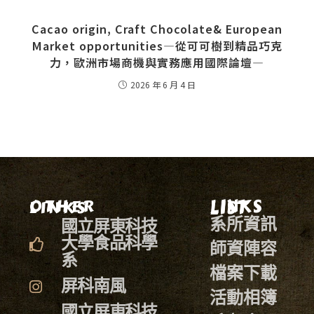
Cacao origin, Craft Chocolate& European
Market opportunities—從可可樹到精品巧克
力，歐洲市場商機與實務應用國際論壇—
2026 年 6 月 4 日
LINKS LIST
OTHER LINKS
系所資訊
國立屏東科技
大學食品科學
師資陣容
系
檔案下載
屏科南風
活動相簿
國立屏東科技