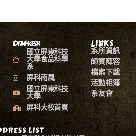
LINKS LIST
OTHER LINKS
系所資訊
國立屏東科技
大學食品科學
師資陣容
系
檔案下載
屏科南風
活動相簿
國立屏東科技
系友會
大學
屏科大校首頁
DRESS LIST