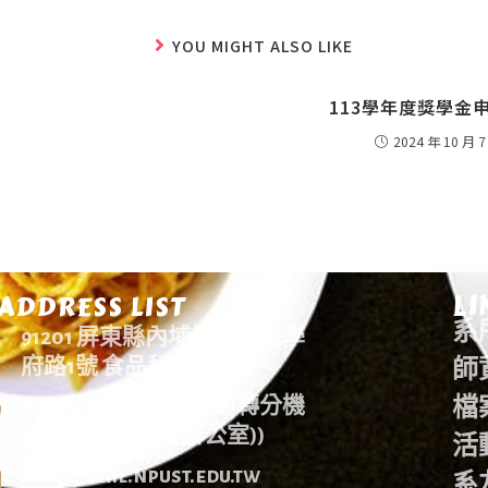
YOU MIGHT ALSO LIKE
113學年度獎學金
2024 年 10 月 7
LI
ADDRESS LIST
系
91201 屏東縣內埔鄉老埤村學
師
府路1號 食品科學系
檔
08-7703202(學校總機)轉分機
或08-7740215(系辦公室))
活
fose@mail.npust.edu.tw
系