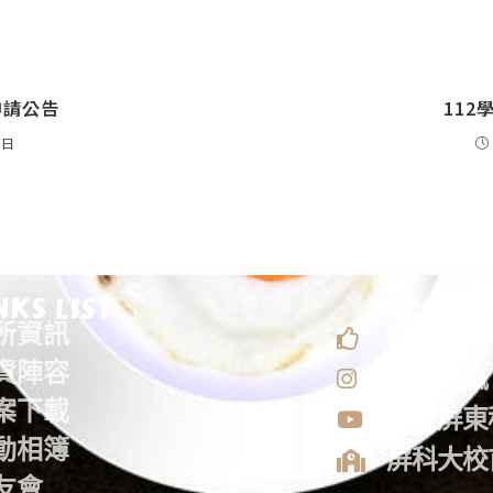
申請公告
11
 日
NKS LIST
OTHER
所資訊
國立屏東
資陣容
屏科南風
案下載
國立屏東
動相簿
屏科大校
友會